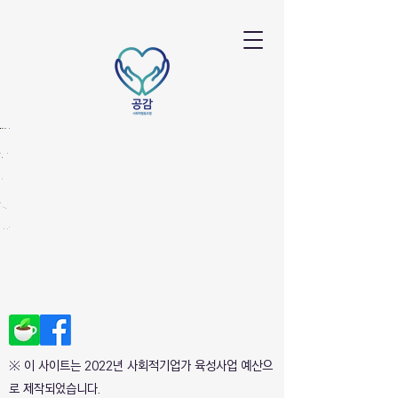
공
세
천
캘
공
원
감
종
연
리
감
데
숲
지
제
그
작
이
힐
혜
품
라
은
클
링
의
만
피
음
래
스
숲
들
악
스
2022.08.05.-10.21
쿨
기
회
2022/04/17
2022.04.-2022.11
2022/04/16
22.04.14-
2022.10.14
(일)
(토)
22.06.23
※ 이 사이트는 2022년 사회적기업가 육성사업 예산으
로 제작되었습니다.