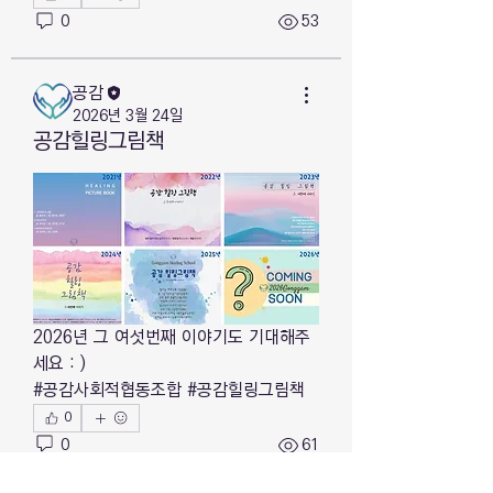
0
53
공감
2026년 3월 24일
공감힐링그림책
2026년 그 여섯번째 이야기도 기대해주
세요 : )
#공감사회적협동조합 #공감힐링그림책
0
0
61