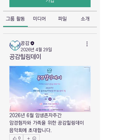
가입
그룹 활동
미디어
파일
소개
공감
2026년 4월 29일
공감힐링데이
2026년 6월 암생존자주간
암경험자와 가족을 위한 공감힐링데이
음악회에 초대합니다.
0